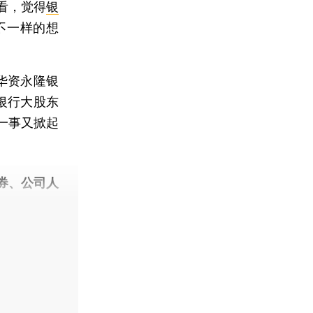
看，觉得
银
不一样的想
华资永隆银
银行大股东
一事又掀起
券、公司人