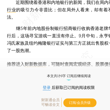
近期围绕着香港和内地银行的新闻，我们在局内
行业
的吸引力今非昔比；但在局外人看来，却有着
法。
继5年前内地股份制银行招商银行收购香港老牌
行后，这场寻宝游戏一直没有停止。9月中旬，永亨
冯氏家族及纽约梅隆银行证实与第三方正就出售股权
了一股热潮。
推荐进入
财新数据库
，可随时查阅宏观经济、股票债
物，财经数据尽在掌握。
本文共计0字 订阅后继续阅读
登录
后获取已订阅的阅读权限
财新通会员
订阅/会员升级
可畅读全文