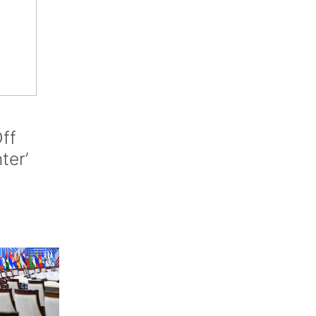
ff
nter’