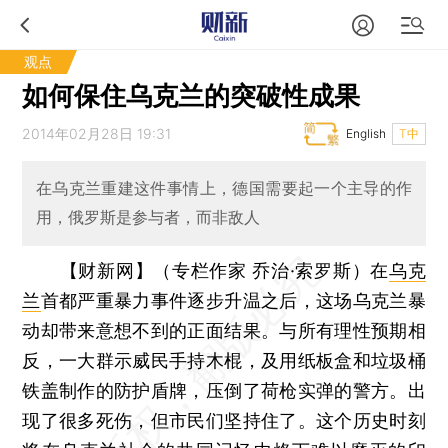
观点
如何保住乌克兰的突破性成果
2014年02月28日 19:31
English
T中
在乌克兰重建这件事情上，德国需要起一个主导的作
用，俄罗斯是参与者，而非敌人
【财新网】（专栏作家 乔治·索罗斯）
在
乌克
兰
首都严重暴力事件逐步升温之后，这场乌克兰暴
动却带来意想不到的正面结果。与所有理性预期相
反，一大群示威民手持木棍，及用纸板盒和垃圾桶
铁盖制作的防护盾牌，压倒了荷枪实弹的警方。出
现了很多死伤，但市民们坚持住了。这个历史时刻