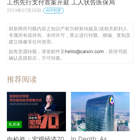
工伤先行支付首案开庭 工人状告医保局
2013年07月26日
APP打开
财新网所刊载内容之知识产权为财新传媒及/或相关权利人
专属所有或持有。未经许可，禁止进行转载、摘编、复制及
建立镜像等任何使用。
如有意愿转载，请发邮件至
hello@caixin.com
，获得书面
确认及授权后，方可转载。
推荐阅读
私房课
In Depth: As
向松祚：宏观经济70