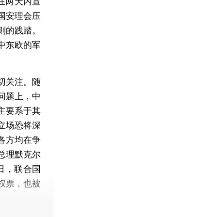
在两天内宣
国安理会压
则的践踏。
中东欧的军
切关注。随
问题上，中
主要系于其
立场恐将深
各方均在争
总理默克尔
日，联合国
权票，也被