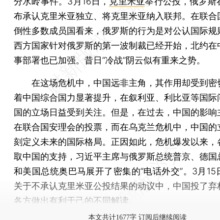
分水岭事件。3月16日，
克里米亚
举行公投，俄罗斯
布承认克里米亚独立、将克里米亚纳入联邦。在联合
倒性多数成员国看来，俄罗斯的行为是对公认国际规
西方国家针对俄罗斯的第一波制裁已经开始，北约在
事部署也已加强。昔日“冷战”阴云似有重来之势。
在这场危机中，中国远非主角，其作用却受到密
着中国综合国力显著提升，在叙利亚、利比亚等国际
国的立场日益受到关注。但是，在过去，中国的影响
在联合国安理会的投票，而在乌克兰危机中，中国的
刻定义未来的国际格局。正因如此，危机爆发以来，
取中国的支持，习近平主席与俄罗斯总统普京、德国
和美国总统奥巴马展开了密集的“电话外交”。3月15
关于不承认克里米亚公投结果的动议中，中国投了弃
各方做出有利于己的不同解读。
本文共计1677字 订阅后继续阅读