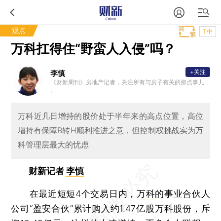
观点
T中
万科扛得住“野蛮人入侵”吗？
+关注
李慎
《财新周刊》房地产记者，关注所有与房子有关的那点事儿
。
万科近几日增持的股价处于半年来的高点位置，高位
增持有保障B转H顺利推进之意，但控制权挑战实为万
科管理层最大的忧虑
财新记者
李慎
在最近短短4个交易日内，
万科
的事业合伙人
公司“盈安合伙”累计购入约1.47亿股万科股份，斥