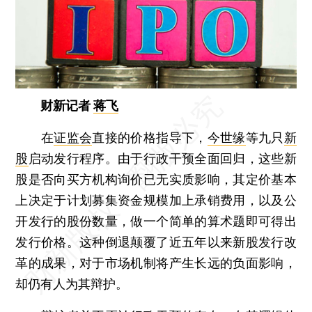
财新记者
蒋飞
在
证监会
直接的价格指导下，
今世缘
等九只
新
股
启动发行程序。由于行政干预全面回归，这些新
股是否向买方机构询价已无实质影响，其定价基本
上决定于计划募集资金规模加上承销费用，以及公
开发行的股份数量，做一个简单的算术题即可得出
发行价格。这种倒退颠覆了近五年以来新股发行改
革的成果，对于市场机制将产生长远的负面影响，
却仍有人为其辩护。