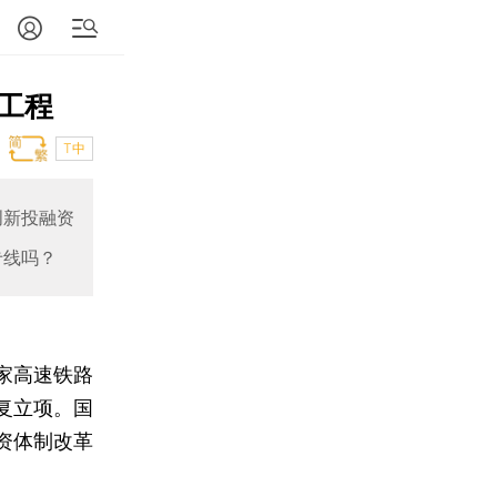
工程
T中
创新投融资
专线吗？
家高速铁路
复立项。国
资体制改革