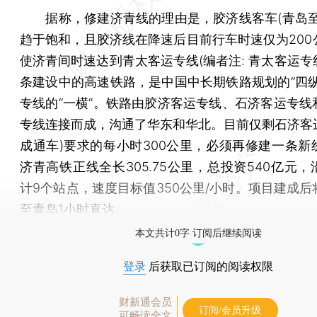
据称，修建济青线的理由是，胶济线客车(青岛至
趋于饱和，且胶济线在降速后目前行车时速仅为200
使济青间时速达到青太客运专线(编者注: 青太客运专
条建设中的高速铁路，是中国中长期铁路规划的”四纵
专线的“一横”。铁路由胶济客运专线、石济客运专线
专线连接而成，沟通了华东和华北。目前仅剩石济客
成通车)要求的每小时300公里，必须再修建一条新
济青高铁正线全长305.75公里，总投资540亿元
计9个站点，速度目标值350公里/小时。项目建成后
至青岛1小时直达。
本文共计0字 订阅后继续阅读
登录
后获取已订阅的阅读权限
财新通会员
订阅/会员升级
可畅读全文