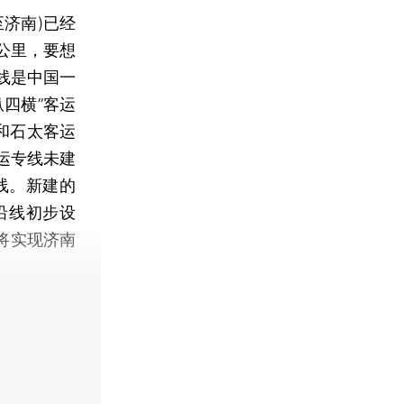
济南)已经
公里，要想
线是中国一
四横”客运
和石太客运
运专线未建
线。新建的
，沿线初步设
将实现济南