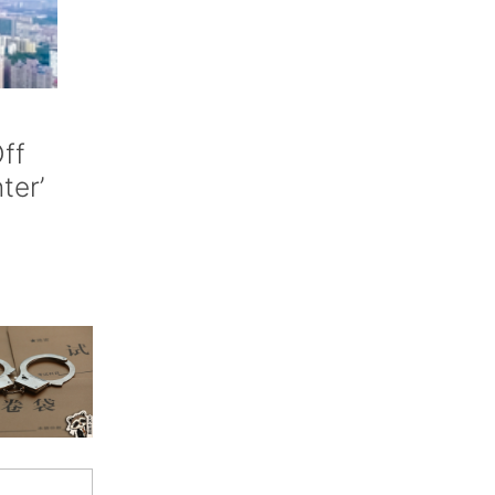
ff
nter’