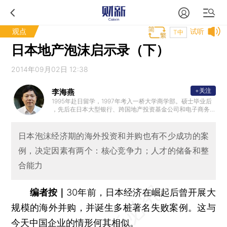
观点
试听
T中
日本地产泡沫启示录（下）
2014年09月02日 12:38
+关注
李海燕
1995年赴日留学，1997年考入一桥大学商学部。硕士毕业后
，先后在日本大型银行、跨国地产投资基金公司和电子商务
平台从事跨国投资相关工作。2010年回国，加入安邦保险集
团，主要从事投资并购工作。2020年加入清华大学下属的北
京城士科技有限公司工作。现任香港艾德金融集团日本代表
日本泡沫经济期的海外投资和并购也有不少成功的案
。著有《回望平成时代的日本经济》《逆势增长力》《日本
例，决定因素有两个：核心竞争力；人才的储备和整
突围》等。
合能力
编者按｜
30年前，日本经济在崛起后曾开展大
规模的海外并购，并诞生多桩著名失败案例。这与
今天中国企业的情形何其相似。