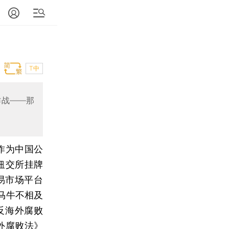
T中
作战——那
作为中国公
纽交所挂牌
易市场平台
马牛不相及
反海外腐败
《反海外腐败法》