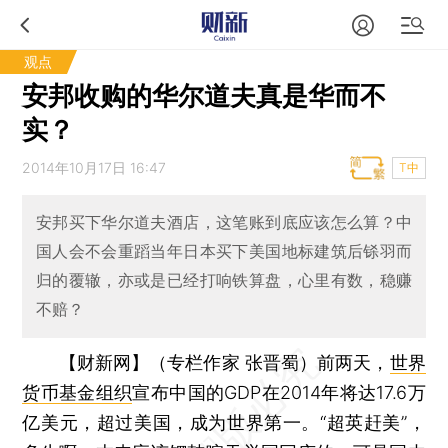
观点
安邦收购的华尔道夫真是华而不
实？
2014年10月17日 16:47
T中
安邦买下华尔道夫酒店，这笔账到底应该怎么算？中
国人会不会重蹈当年日本买下美国地标建筑后铩羽而
归的覆辙，亦或是已经打响铁算盘，心里有数，稳赚
不赔？
【财新网】（专栏作家 张晋蜀）
前两天，
世界
货币基金组织
宣布中国的GDP在2014年将达17.6万
亿美元，超过美国，成为世界第一。“超英赶美”，