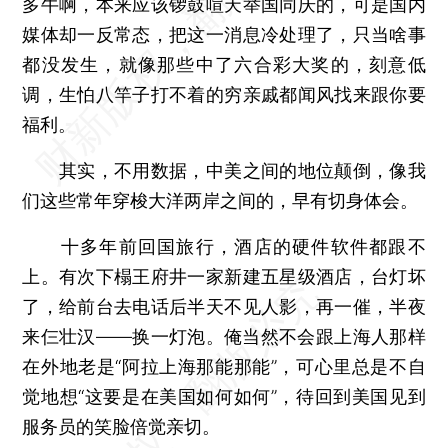
多牛啊，本来应该锣鼓喧天举国同庆的，可是国内
媒体却一反常态，把这一消息冷处理了，只当啥事
都没发生，就像那些中了六合彩大奖的，刻意低
调，生怕八竿子打不着的穷亲戚都闻风找来跟你要
福利。
其实，不用数据，中美之间的地位颠倒，像我
们这些常年穿梭大洋两岸之间的，早有切身体会。
十多年前回国旅行，酒店的硬件软件都跟不
上。有次下榻王府井一家新建五星级酒店，台灯坏
了，给前台去电话后半天不见人影，再一催，半夜
来仨壮汉——换一灯泡。俺当然不会跟上海人那样
在外地老是“阿拉上海那能那能”，可心里总是不自
觉地想“这要是在美国如何如何”，待回到美国见到
服务员的笑脸倍觉亲切。