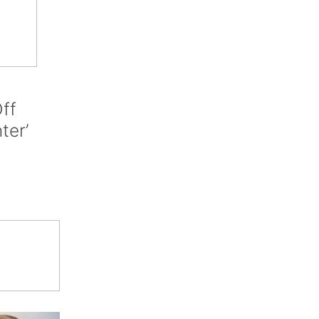
ff
nter’