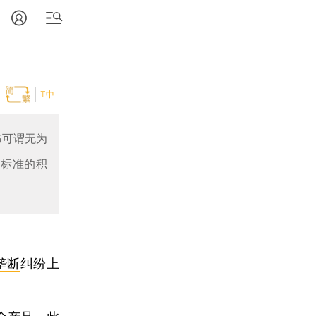
T中
书可谓无为
法标准的积
垄断
纠纷上