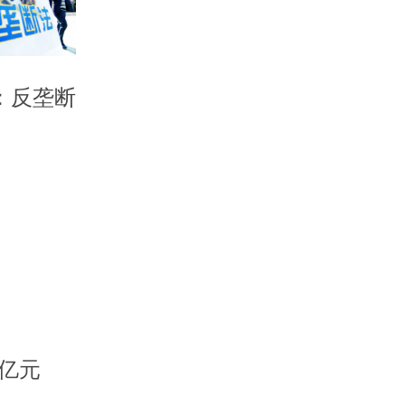
：反垄断
1亿元