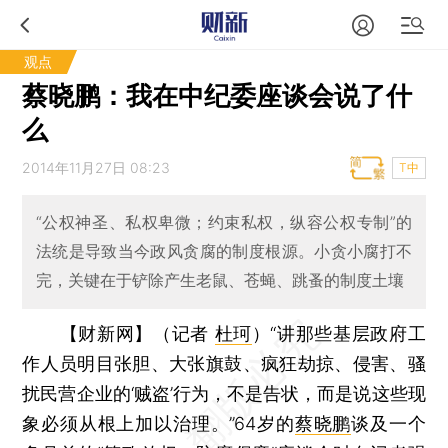
观点
蔡晓鹏：我在中纪委座谈会说了什
么
2014年11月27日 08:23
T中
“公权神圣、私权卑微；约束私权，纵容公权专制”的
法统是导致当今政风贪腐的制度根源。小贪小腐打不
完，关键在于铲除产生老鼠、苍蝇、跳蚤的制度土壤
【财新网】（记者
杜珂
）
“讲那些基层政府工
作人员明目张胆、大张旗鼓、疯狂劫掠、侵害、骚
扰民营企业的‘贼盗’行为，不是告状，而是说这些现
象必须从根上加以治理。”64岁的
蔡晓鹏
谈及一个