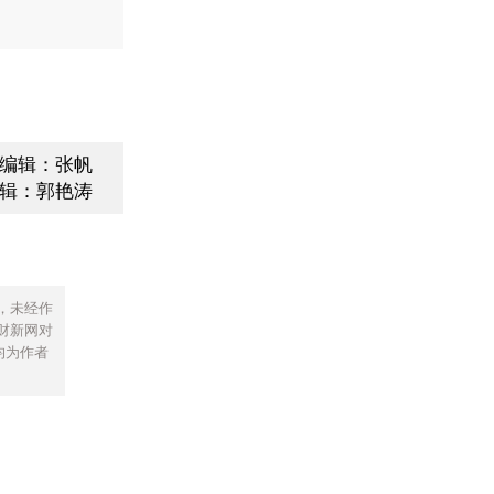
编辑：张帆
辑：郭艳涛
，未经作
财新网对
均为作者