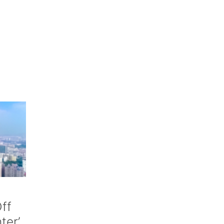
ff
nter’