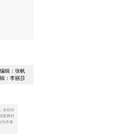
编辑：张帆
辑：李丽莎
，未经作
财新网对
均为作者