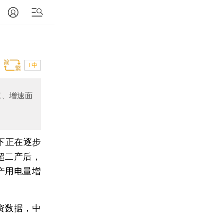
T中
模、增速面
下正在逐步
超二产后，
产用电量增
。
资数据，中