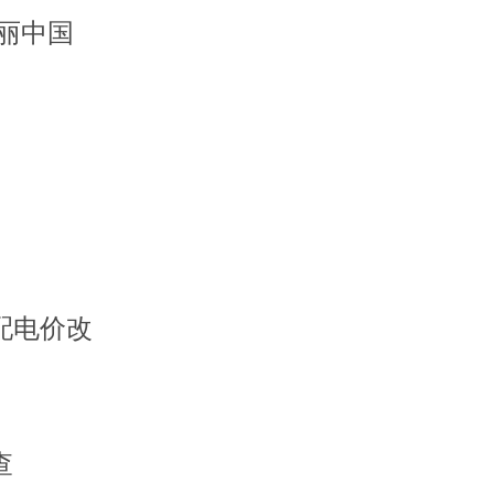
丽中国
配电价改
查