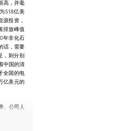
新高，并毫
518亿美
能源投资，
碳排放峰值
0年非化石
的话，需要
足，则分别
着中国的清
牙全国的电
万亿美元的
券、公司人