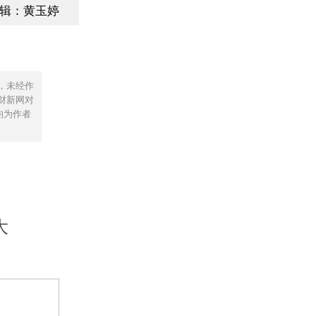
辑：黄玉婷
，未经作
财新网对
均为作者
大