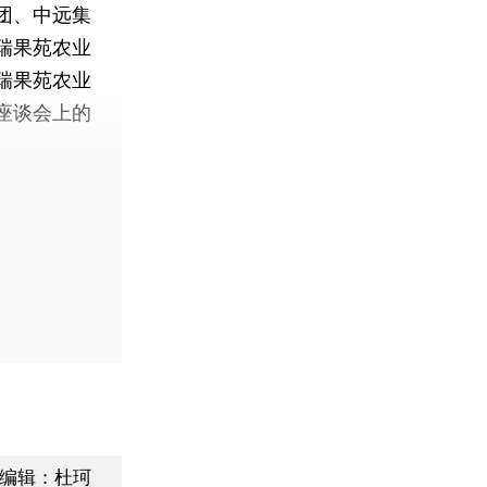
团、中远集
瑞果苑农业
瑞果苑农业
座谈会上的
编辑：杜珂