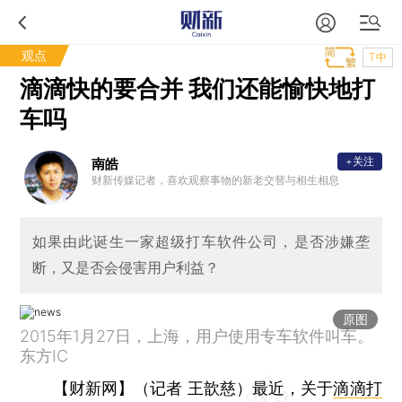
观点
T中
滴滴快的要合并 我们还能愉快地打
车吗
+关注
南皓
财新传媒记者，喜欢观察事物的新老交替与相生相息
如果由此诞生一家超级打车软件公司，是否涉嫌垄
断，又是否会侵害用户利益？
原图
2015年1月27日，上海，用户使用专车软件叫车。
东方IC
【财新网】（记者 王歆慈）
最近，关于
滴滴打