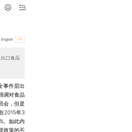
English
T中
然出口食品
全事件层出
强调对食品
员会，但是
015年3
%。如此内
督政策的不