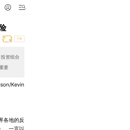
险
T中
其投资组合
重要
son/Kevin
界各地的反
》。一言以