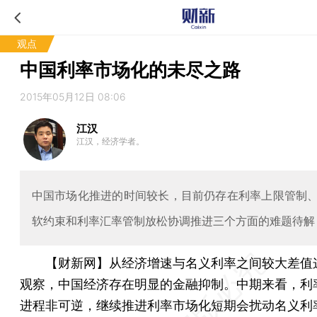
观点
中国利率市场化的未尽之路
2015年05月12日 08:06
江汉
江汉，经济学者。
中国市场化推进的时间较长，目前仍存在利率上限管制
软约束和利率汇率管制放松协调推进三个方面的难题待解
【财新网】
从经济增速与名义利率之间较大差值
观察，中国经济存在明显的金融抑制。中期来看，利
进程非可逆，继续推进利率市场化短期会扰动名义利