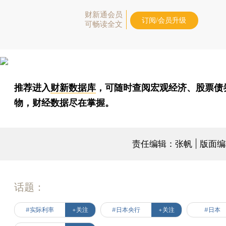
财新通会员
订阅/会员升级
可畅读全文
推荐进入
财新数据库
，可随时查阅宏观经济、股票债
物，财经数据尽在掌握。
责任编辑：张帆 | 版面
话题：
#实际利率
+关注
#日本央行
+关注
#日本