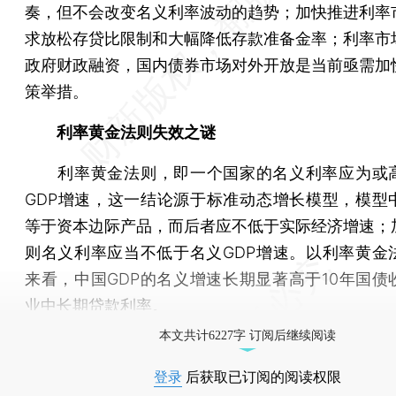
奏，但不会改变名义利率波动的趋势；加快推进利率
求放松存贷比限制和大幅降低存款准备金率；利率市
政府财政融资，国内债券市场对外开放是当前亟需加
策举措。
利率黄金法则失效之谜
利率黄金法则，即一个国家的名义利率应为或
GDP增速，这一结论源于标准动态增长模型，模型
等于资本边际产品，而后者应不低于实际经济增速；
则名义利率应当不低于名义GDP增速。以利率黄金
来看，中国GDP的名义增速长期显著高于10年国债
业中长期贷款利率。
本文共计6227字 订阅后继续阅读
登录
后获取已订阅的阅读权限