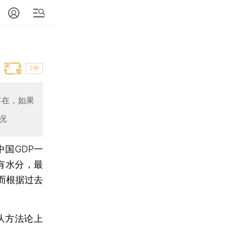
T中
存在，如果
况
国GDP一
有水分，最
而根据过去
从方法论上