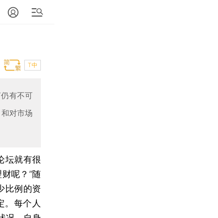
T中
言仍有不可
力和对市场
论坛就有很
理财呢？”随
少比例的资
定。每个人
状况，自身