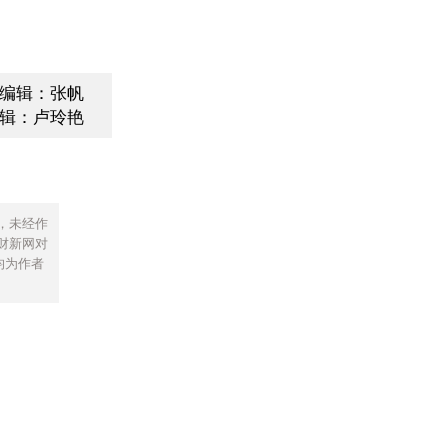
编辑：张帆
辑：卢玲艳
，未经作
财新网对
均为作者