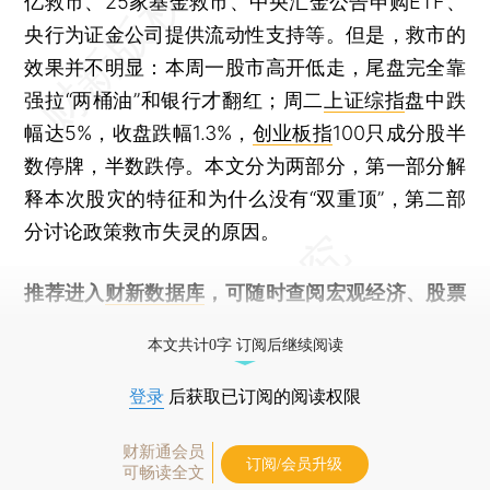
亿救市、25家基金救市、中央汇金公告申购ETF、
央行为证金公司提供流动性支持等。但是，救市的
效果并不明显：本周一股市高开低走，尾盘完全靠
强拉“两桶油”和银行才翻红；周二
上证综指
盘中跌
幅达5%，收盘跌幅1.3%，
创业板指
100只成分股半
数停牌，半数跌停。本文分为两部分，第一部分解
释本次股灾的特征和为什么没有“双重顶”，第二部
分讨论政策救市失灵的原因。
推荐进入
财新数据库
，可随时查阅宏观经济、股票
债券、公司人物，财经数据尽在掌握。
本文共计0字 订阅后继续阅读
登录
后获取已订阅的阅读权限
财新通会员
订阅/会员升级
可畅读全文