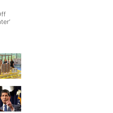
ff
nter’