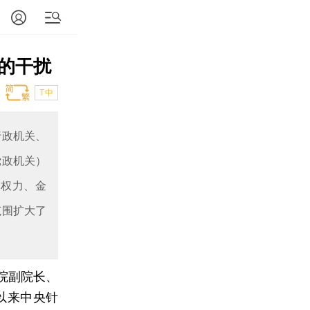
的干扰
T中
行政机关、
党政机关）
受权力、金
范围扩大了
院副院长、
以来中央针