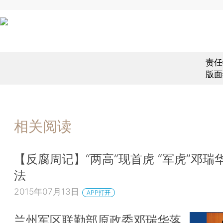
责任
版面
相关阅读
【反腐周记】“两高”现首虎 “军虎”邓瑞
法
2015年07月13日
APP打开
兰州军区联勤部原政委邓瑞华落