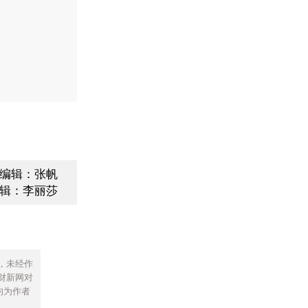
编辑：张帆
辑：李丽莎
，未经作
财新网对
均为作者