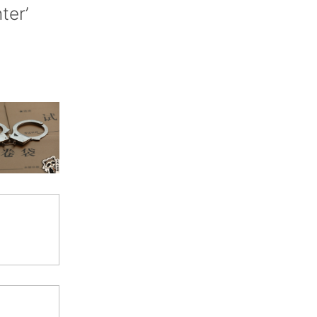
nter’