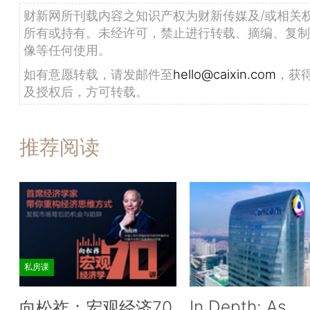
财新网所刊载内容之知识产权为财新传媒及/或相关
所有或持有。未经许可，禁止进行转载、摘编、复制
像等任何使用。
如有意愿转载，请发邮件至
hello@caixin.com
，获
及授权后，方可转载。
推荐阅读
私房课
In Depth: As
向松祚：宏观经济70