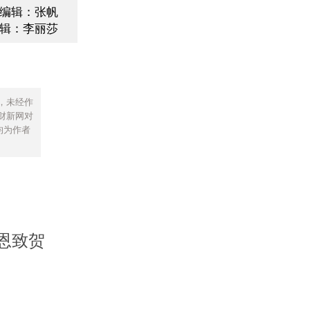
编辑：张帆
辑：李丽莎
，未经作
财新网对
均为作者
恩致贺