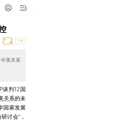
控
T中
是中美关系
P
谈判12国
美关系
的未
学国家发展
研讨会”，