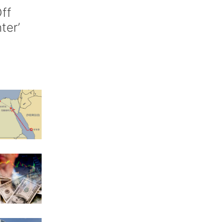
ff
nter’