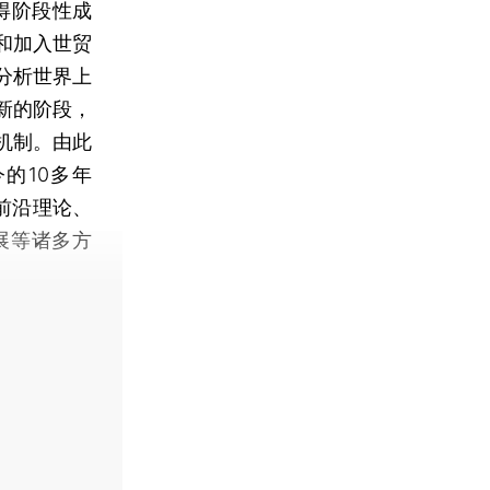
得阶段性成
和加入世贸
分析世界上
新的阶段，
机制。由此
的10多年
前沿理论、
展等诸多方