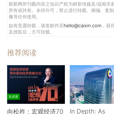
财新网所刊载内容之知识产权为财新传媒及/或相关
所有或持有。未经许可，禁止进行转载、摘编、复制
像等任何使用。
如有意愿转载，请发邮件至
hello@caixin.com
，获
及授权后，方可转载。
推荐阅读
私房课
In Depth: As
向松祚：宏观经济70