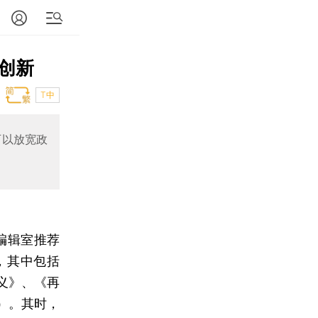
创新
T中
可以放宽政
编辑室推荐
，其中包括
义》、《再
）。其时，