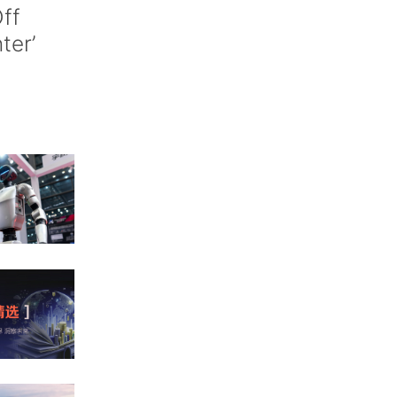
ff
nter’