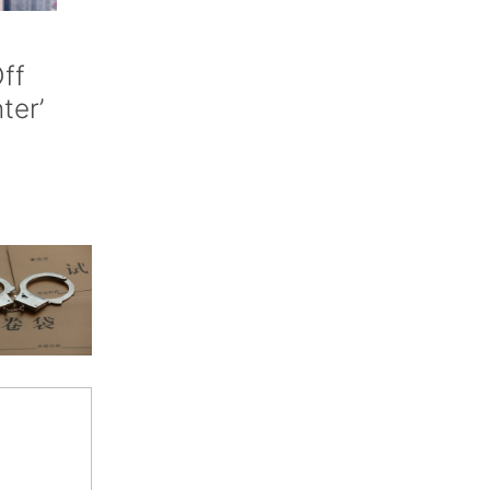
ff
nter’