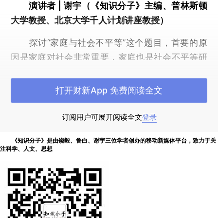
演讲者 | 谢宇（《知识分子》主编、普林斯顿
大学教授、北京大学千人计划讲座教授）
探讨“家庭与社会不平等”这个题目，首要的原
因是家庭对社会非常重要，家庭也是社会不平等研
究中的一个重要话题，而国内对家庭的研究比较
少。
打开财新App 免费阅读全文
第二个原因是，我做了很多年家庭的研究，也
订阅用户可展开阅读全文
登录
积累了一些研究成果，包括2005年在北京大学启
动的中国家庭追踪调查。趁这个机会，我想结合社
《知识分子》是由饶毅、鲁白、谢宇三位学者创办的移动新媒体平台，致力于关
注科学、人文、思想
会学的一些理论与看法，根据我自己做的家庭研究
和中国社会的相关研究，分享一些我的看法：一方
面是理论上的辨析和研究综述；另一方面是我对中
国当代社会家庭与不平等关系的研究，具体会通过
四个例子来介绍。