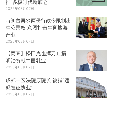
推“多极时代新底仓”
我并不是说教育完全摆脱了家庭的影响，因为
2026年08月07日
家庭对教育的影响仍然非常大。教育有着双重作
特朗普再签两份行政令限制出
用，一方面，教育改变不平等，它决定了你的职业
生公民权 意图打击生育旅游
和社会地位，可是另一方面，教育又塑造了不平
产业
等，因为教育获得受到家庭背景的影响。
2026年08月07日
第三，家庭是造成男女不平等的重要机制，要
【商圈】松田克也挥刀止损
研究性别，就要从家庭入手。大多数家庭都是有男
明治折戟中国乳业
有女的，男女的不平等，更多是在家庭内部的，而
2026年08月07日
不是家庭之间的。例如芝加哥大学经济学家Gary
Becker认为，家庭内部的男女不平等是因为分工不
成都一区法院原院长 被指“违
同。女性进入劳动力市场会去找一些相对来讲比较
规挂证执业”
轻松、上升不是很快的工作，以方便她照顾家庭；
2026年08月07日
而男性则找一些上升空间较大、高风险的职业，以
获得更多的收入。这里男女职业取向的不平等，是