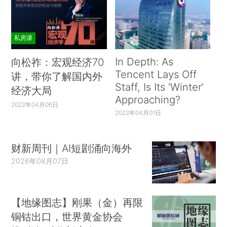
组合有两种，一种是血缘，一种是婚姻。人们通过
婚姻结合，而生育的子女就是血缘。家庭又有小家
庭和大家庭之分，大家庭像是一些宗族，这里主要
私房课
以小家庭为例。
In Depth: As
向松祚：宏观经济70
家庭在社会中为什么很重要？第一，虽然在劳
Tencent Lays Off
讲，带你了解国内外
Staff, Is Its ‘Winter’
动力市场中收入的差异体现于个体，但消费是以家
经济大局
Approaching?
庭为基础的。
2022年04月06日
2022年04月01日
第二，家庭是父辈影响子辈的主要社会机制，
语言、宗教、价值观、经济资源都会从父辈向子辈
财新周刊｜AI短剧涌向海外
传递。在封建社会和农业社会中，家庭的作用更
2026年08月07日
大，因为几乎所有的社会化的行为都是通过家庭完
成的，比如教育。然而在现代社会，家庭的重要性
被削弱了，因为你的工作并不是上一代留给你的，
【地缘图志】刚果（金）再限
铜钴出口，世界黄金协会
而是通过教育在劳动力市场获得的。