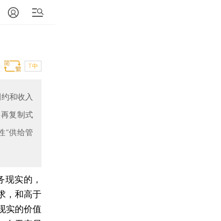
T中
制约和收入
，再复制式
性“供给管
务现实的，
求，和高于
现实的价值