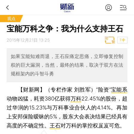
观点
宝能万科之争：我为什么支持王石
2015年12月21日 13:25
T中
如果宝能知难而退，王石应痛定思痛，立即修复控制
权的巨大漏洞，当然，最终的结果，取决于双方在法
规框架内的斗智斗勇
【财新网】（专栏作家 刘胜军）
“险资”
宝能系
动物凶猛，耗资380亿获得
万科
22.45%的股份，超
过华润的15.23%与万科事业合伙人的4.14%。再加
上安邦保险暧昧的5%，股东大会表决结果已经具有
高度的不确定性。
王石
对万科的掌控权岌岌可危。