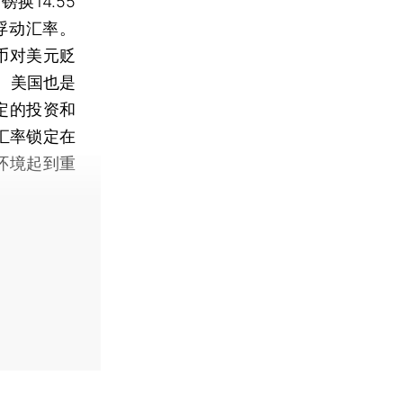
换14.55
浮动汇率。
币对美元贬
。美国也是
定的投资和
元汇率锁定在
融环境起到重