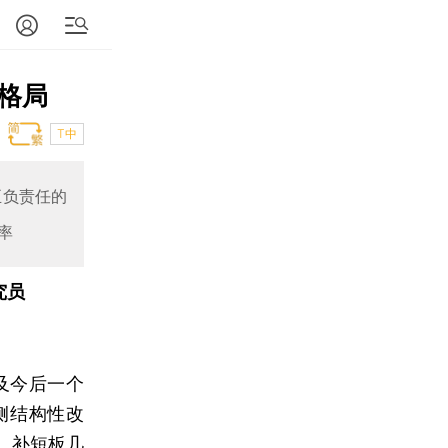
格局
T中
正负责任的
率
究员
及今后一个
侧结构性改
、补短板几