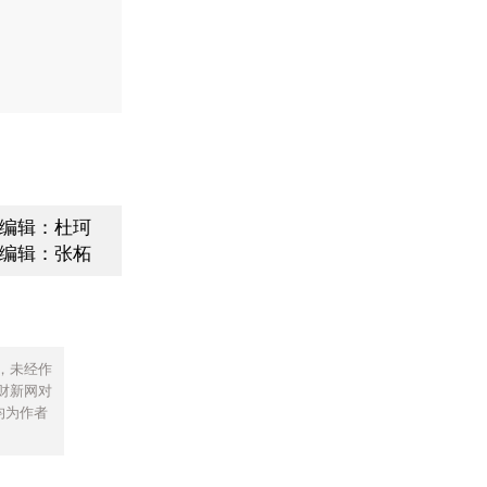
编辑：杜珂
编辑：张柘
，未经作
财新网对
均为作者