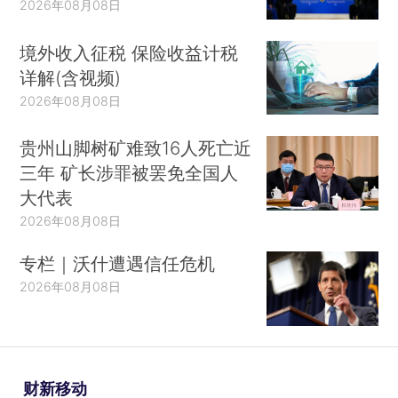
2026年08月08日
年，徐迟仍在笔耕不辍，他是作家中率先使用电脑
境外收入征税 保险收益计税
写作的人。
详解(含视频)
徐迟晚年所读所写均是高能物理、相对论等问
2026年08月08日
题的书。有一次他对秘书徐鲁说：“别的可能都是假
贵州山脚树矿难致16人死亡近
的，都可以不写，唯有高科技的东西才是真的，才
三年 矿长涉罪被罢免全国人
是非写不可的。”可惜他这个看法有点曲高和寡。
大代表
报告文学集《哥德巴赫猜想》出版时，发行了
2026年08月08日
上百万册。然而到了90年代《来自高能粒子的信
专栏｜沃什遭遇信任危机
息》出版时，却只有寥寥5千册的印数了。
2026年08月08日
徐迟为此百般焦虑：究竟是什么原因呢？拥抱
信息和科技，本是火烧眉毛的事，为什么心血之作
却成了空谷足音？
财新移动