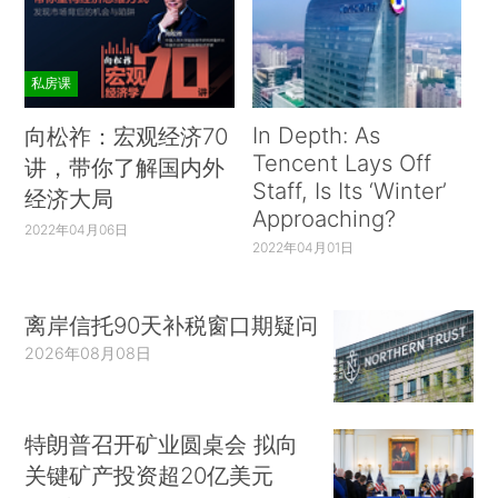
当时在场的记者听沈元对他的学生说：“你呀，
正直的人已成为政治的人！”
私房课
数年后，徐迟在接受采访时说：“对陈景润，
《哥德巴赫猜想》这篇文章起了一定的作用， 但也
In Depth: As
向松祚：宏观经济70
Tencent Lays Off
有许多不好的作用。因为当时影响很大，他一下子
讲，带你了解国内外
Staff, Is Its ‘Winter’
成了名人。对陈景润这样的人，成名是一种痛苦，
经济大局
Approaching?
甚至成为了对他的工作的干扰。他如果不是那么大
2022年04月06日
2022年04月01日
名气，可以有更多的安静的空间，有充分的时间来
更好地进行他的研究。”
离岸信托90天补税窗口期疑问
无用之用
2026年08月08日
上世纪80年代，武汉东湖路，徐迟的书房里添
置了一台电脑，型号比人们熟知的奔腾286更古
特朗普召开矿业圆桌会 拟向
老，屏幕是用9寸电视机改装的。键盘上，贴着他
关键矿产投资超20亿美元
亲笔写的字条“请先洗手，再接触键盘”。古稀之