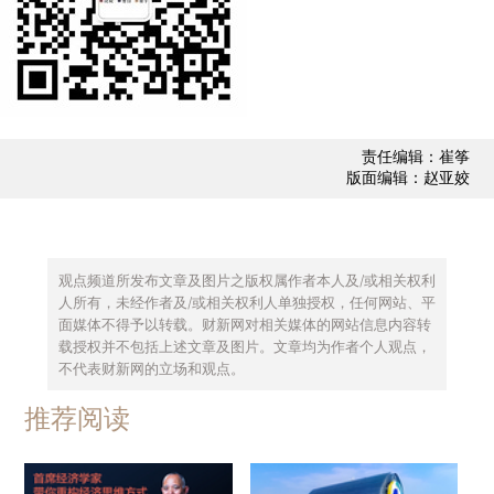
他理解的“又红又专”要求自己。那些年，他经常是
一身草绿色军衣，草绿色解放鞋，斜挎草绿色书包
的打扮。
全国科学大会期间，徐迟去看陈景润。房间里
依然堆着五六个麻袋，不过都是群众来信。一个麻
责任编辑：崔筝
版面编辑：赵亚姣
袋单独放在一边，全是女孩子的求爱信。
“我可怎么办？”陈景润冲着徐迟一摊手。
观点频道所发布文章及图片之版权属作者本人及/或相关权利
陈景润的老师，那位第一个向他介绍“哥德巴赫
人所有，未经作者及/或相关权利人单独授权，任何网站、平
猜想”的沈元先生，特地来看望他当年的学生。陈景
面媒体不得予以转载。财新网对相关媒体的网站信息内容转
载授权并不包括上述文章及图片。文章均为作者个人观点，
润说：“谢谢你，沈老师。我已经习惯了这种生活。
不代表财新网的立场和观点。
华主席为首的党中央无微不至地关怀我，我常常感
推荐阅读
动得流泪。我要加把劲，拼命大干社会主义，继续
攀登科学高峰。”