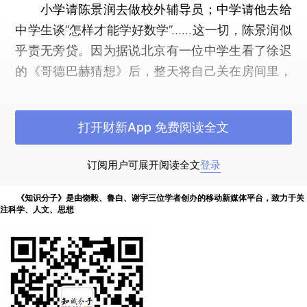
小学请陈景润去做校外辅导员；中学请他去给
中学生谈“怎样才能学好数学”……这一切，陈景润似
乎责无旁贷。因为据说北京有一位中学生看了徐迟
的《哥德巴赫猜想》后，整天将自己关在房间里，
埋头在数字、公式、符号中，眼睛近视了，背也驼
了。
打开财新App 免费阅读全文
还有全国各地寄给陈景润的信件等着他拆看，
一个又一个从外地赶来的青年要面见他，要跟他学
订阅用户可展开阅读全文
登录
数学，跟他探讨“哥德巴赫猜想”问题。
《知识分子》是由饶毅、鲁白、谢宇三位学者创办的移动新媒体平台，致力于关
注科学、人文、思想
在当时特定的时代社会背景下，陈景润被赋予
了太多的社会意义。但是，这对于一位数学家来说
却是生命中不能承受之重。
陈景润不得不说符合公众形象的话，不得不按