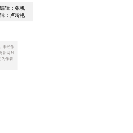
编辑：张帆
辑：卢玲艳
，未经作
财新网对
均为作者