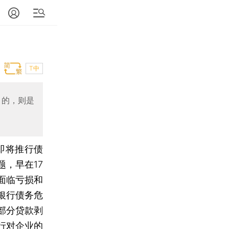
T中
目的，则是
即将推行债
，早在17
面临亏损和
银行债务危
部分贷款剥
行对企业的