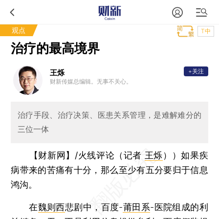
观点
T中
治疗的最高境界
+关注
王烁
财新传媒总编辑。无事不关心。
治疗手段、治疗决策、医患关系管理，是难解难分的
三位一体
【财新网】/火线评论（记者
王烁
）
）如果疾
病带来的苦痛有十分，那么至少有五分要归于信息
鸿沟。
在
魏则西
悲剧中，百度-
莆田系
-医院组成的利