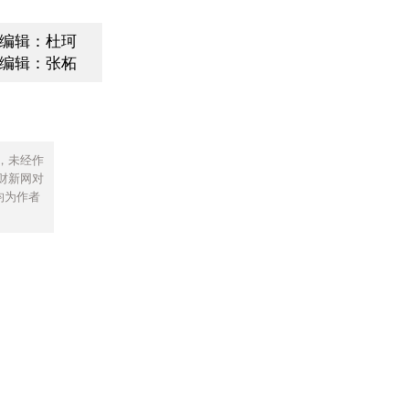
编辑：杜珂
编辑：张柘
，未经作
财新网对
均为作者