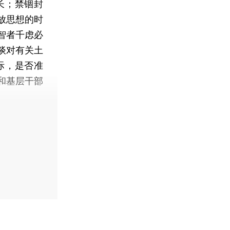
长；禁锢封
放思想的时
智者千虑必
谈对有关土
际，是否准
和基层干部