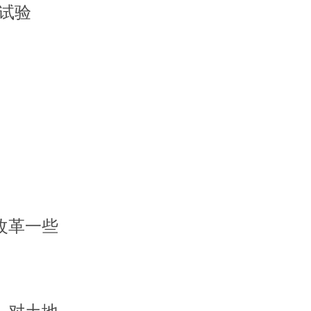
度试验
改革一些
—对土地