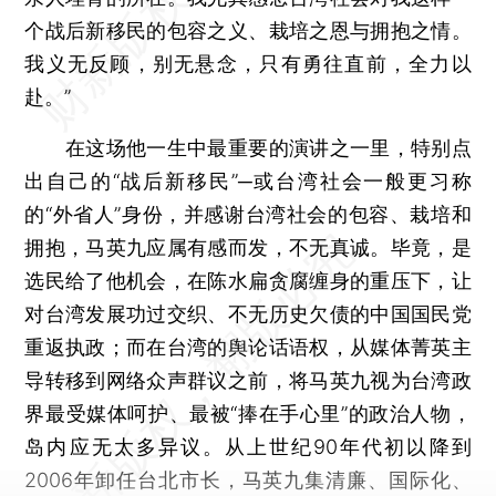
个战后新移民的包容之义、栽培之恩与拥抱之情。
我义无反顾，别无悬念，只有勇往直前，全力以
赴。”
在这场他一生中最重要的演讲之一里，特别点
出自己的“战后新移民”─或台湾社会一般更习称
的“外省人”身份，并感谢台湾社会的包容、栽培和
拥抱，马英九应属有感而发，不无真诚。毕竟，是
选民给了他机会，在陈水扁贪腐缠身的重压下，让
对台湾发展功过交织、不无历史欠债的中国国民党
重返执政；而在台湾的舆论话语权，从媒体菁英主
导转移到网络众声群议之前，将马英九视为台湾政
界最受媒体呵护、最被“捧在手心里”的政治人物，
岛内应无太多异议。从上世纪90年代初以降到
2006年卸任台北市长，马英九集清廉、国际化、