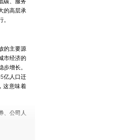
低碳、服务
大的高层承
行。
放的主要源
城市经济的
稳步增长。
5亿人口迁
，这意味着
券、公司人