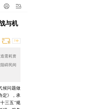
战与机
T中
改造需耗资
破阻碍民间
气候问题做
协定》，承
“十三五”规