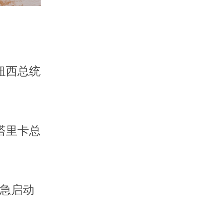
纽西总统
塔里卡总
应急启动