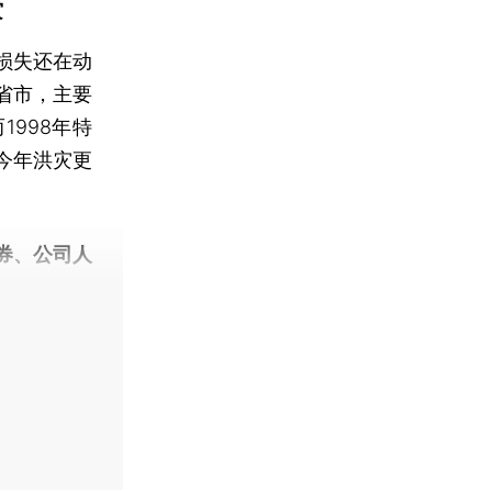
灾
损失还在动
省市，主要
998年特
今年洪灾更
券、公司人