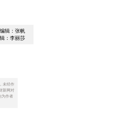
编辑：张帆
辑：李丽莎
，未经作
财新网对
均为作者