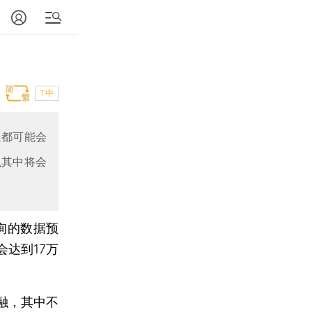
T中
里都可能会
么其中将会
询的数据预
会达到17万
融，其中不