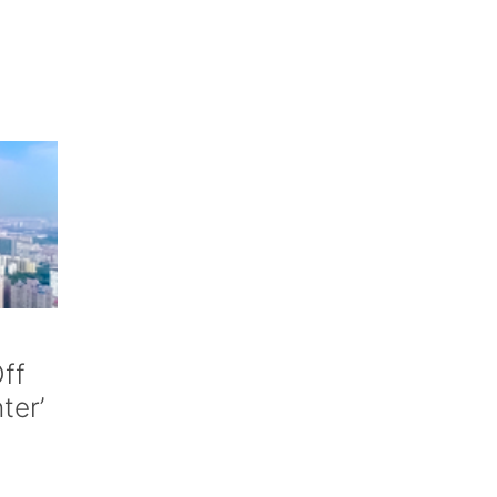
ff
nter’