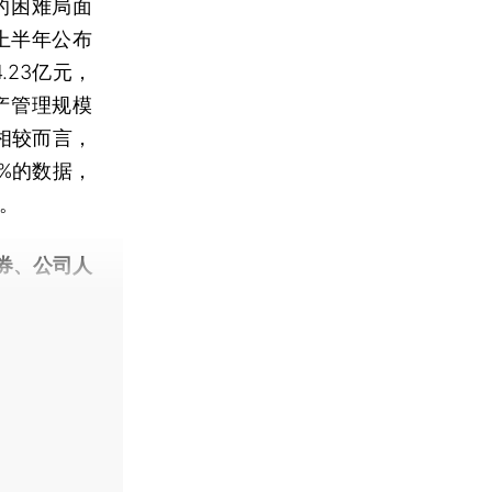
的困难局面
上半年公布
.23亿元，
产管理规模
。相较而言，
6%的数据，
淡。
券、公司人