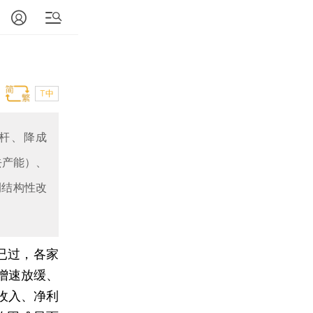
T中
杠杆、降成
去产能）、
侧结构性改
年已过，各家
增速放缓、
收入、净利