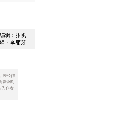
编辑：张帆
辑：李丽莎
，未经作
财新网对
均为作者