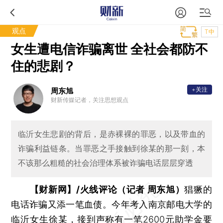
观点
T中
女生遭电信诈骗离世 全社会都防不
住的悲剧？
+关注
周东旭
财新传媒记者，关注思想观点
临沂女生悲剧的背后，是赤裸裸的罪恶，以及带血的
诈骗利益链条。当罪恶之手接触到徐某的那一刻，本
不该那么粗糙的社会治理体系被诈骗电话层层穿透
【财新网】/火线评论（记者 周东旭）
猖獗的
电话诈骗又添一笔血债。今年考入南京邮电大学的
临沂女生徐某，接到声称有一笔2600元助学金要