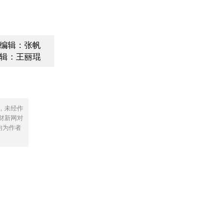
编辑：张帆
辑：王丽琨
，未经作
财新网对
均为作者