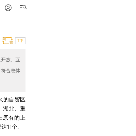
T中
业开放、互
全符合总体
久的自贸区
、湖北、重
上原有的上
达11个。