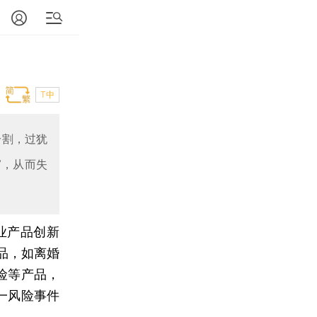
T中
分割，过犹
”，从而失
业产品创新
品，如离婚
险等产品，
一风险事件