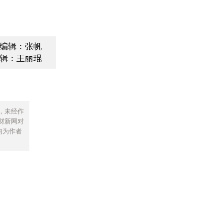
编辑：张帆
辑：王丽琨
，未经作
财新网对
均为作者