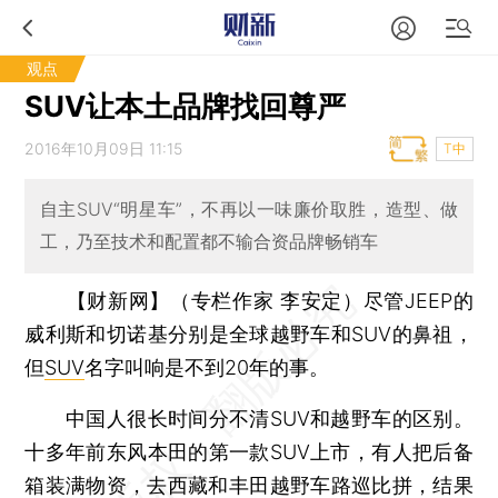
观点
SUV让本土品牌找回尊严
2016年10月09日 11:15
T中
自主SUV“明星车”，不再以一味廉价取胜，造型、做
工，乃至技术和配置都不输合资品牌畅销车
【财新网】（专栏作家 李安定）
尽管JEEP的
威利斯和切诺基分别是全球越野车和SUV的鼻祖，
但
SUV
名字叫响是不到20年的事。
中国人很长时间分不清SUV和越野车的区别。
十多年前东风本田的第一款SUV上市，有人把后备
箱装满物资，去西藏和丰田越野车路巡比拼，结果