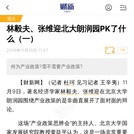
观点
林毅夫、张维迎北大朗润园PK了什
么（一）
2016年11月10日 11:27
T中
何为产业政策?需不需要产业政策?
【财新网】（记者
杜珂
见习记者 王辛夷）
11
月9日，著名经济学家
林毅夫
、
张维迎
在北京大学
朗润园围绕产业政策的是非曲直展开了面对面的辩
论。
这场“产业政策思辨会”的主持人、北京大学国
家发展研究院教授黄益平认为，这是一场非常重要