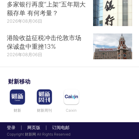
多家银行再度“上架”五年期大
额存单 有何考量？
2026年08月06日
港险收益征税冲击伦敦市场
保诚盘中重挫13%
2026年08月06日
财新移动
财新
财新周刊
Caixin
登录
网页版
订阅电邮
|
|
Copyright 财新网 All Rights Reserved