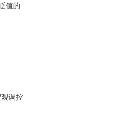
贬值的
宏观调控