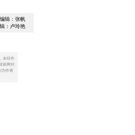
编辑：张帆
辑：卢玲艳
，未经作
财新网对
均为作者