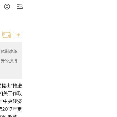
T中
焦体制改革
提升经济潜
层提出“推进
进相关工作取
年中央经济
2017年定
构性改革，